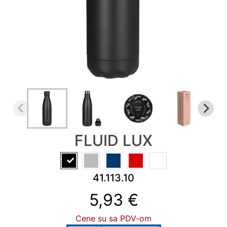
KALENDARI
&
PLANERI
RADNA
OPREMA
NOVO
AKCIJA
RASPRODAJA
%
FLUID LUX
PROIZVODI
SA
ŠTAMPOM
41.113.10
INFO
5,93 €
Cene su sa PDV-om