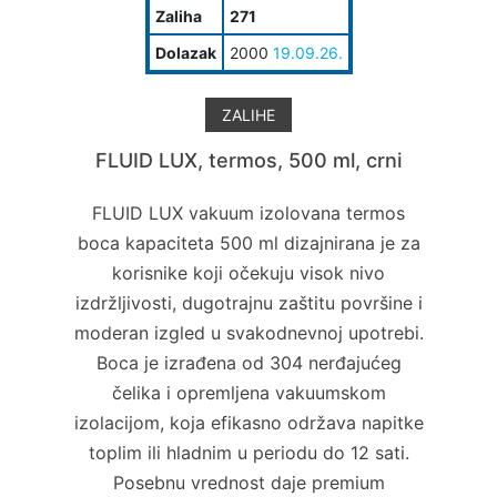
Zaliha
271
Dolazak
2000
19.09.26.
ZALIHE
FLUID LUX, termos, 500 ml, crni
FLUID LUX vakuum izolovana termos
boca kapaciteta 500 ml dizajnirana je za
korisnike koji očekuju visok nivo
izdržljivosti, dugotrajnu zaštitu površine i
moderan izgled u svakodnevnoj upotrebi.
Boca je izrađena od 304 nerđajućeg
čelika i opremljena vakuumskom
izolacijom, koja efikasno održava napitke
toplim ili hladnim u periodu do 12 sati.
Posebnu vrednost daje premium