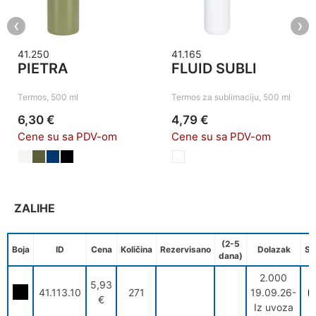
‹
›
41.250
41.165
PIETRA
FLUID SUBLI
Termos, 500 ml
Termos za sublimaciju, 500 ml
6,30 €
4,79 €
Cene su sa PDV-om
Cene su sa PDV-om
ZALIHE
(2-5
Boja
ID
Cena
Količina
Rezervisano
Dolazak
Sp
dana)
2.000
5,93
41.113.10
271
19.09.26-
€
Iz uvoza