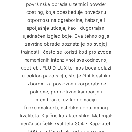
površinska obrada u tehnici powder
coating, koja obezbeđuje povećanu
otpornost na ogrebotine, habanje i
spoljašnje uticaje, kao i dugotrajan,
ujednačen izgled boje. Ova tehnologija
završne obrade poznata je po svojoj
trajnosti i često se koristi kod proizvoda
namenjenih intenzivnoj svakodnevnoj
upotrebi. FLUID LUX termos boca dolazi
u poklon pakovanju, što je čini idealnim
izborom za poslovne i korporativne
poklone, promotivne kampanje i
brendiranje, uz kombinaciju
funkcionalnosti, estetike i pouzdanog
kvaliteta. Ključne karakteristike: Materijal:
nerđajući čelik kvaliteta 304 • Kapacitet:
500 ml • Dvostruki zid sa vakuum