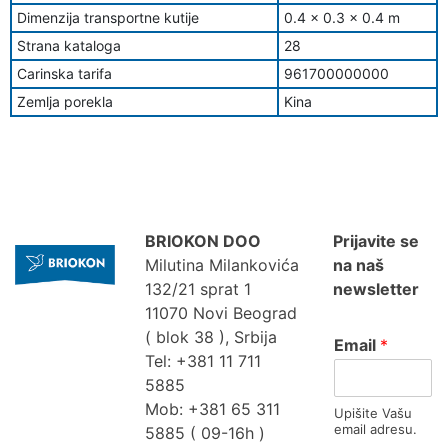
Dimenzija transportne kutije
0.4 x 0.3 x 0.4 m
Strana kataloga
28
Carinska tarifa
961700000000
Zemlja porekla
Kina
BRIOKON DOO
Prijavite se
Milutina Milankovića
na naš
132/21 sprat 1
newsletter
11070 Novi Beograd
( blok 38 ), Srbija
Email
*
Tel: +381 11 711
5885
Mob: +381 65 311
Upišite Vašu
email adresu.
5885 ( 09-16h )