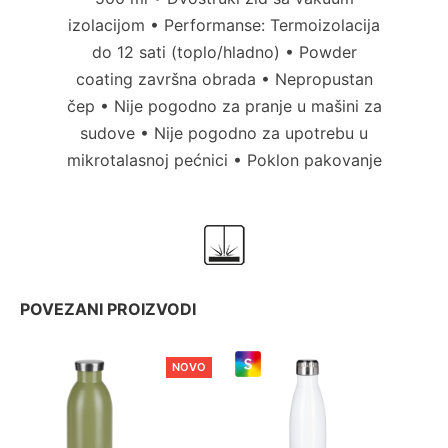
izolacijom • Performanse: Termoizolacija
do 12 sati (toplo/hladno) • Powder
coating završna obrada • Nepropustan
čep • Nije pogodno za pranje u mašini za
sudove • Nije pogodno za upotrebu u
mikrotalasnoj pećnici • Poklon pakovanje
POVEZANI PROIZVODI
NOVO