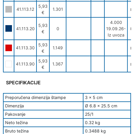
5,93
41.113.12
1.301
€
4.000
5,93
41.113.20
0
19.09.26-
€
Iz uvoza
5,93
41.113.30
1.149
€
5,93
41.113.90
1.367
€
SPECIFIKACIJE
Preporučena dimenzija štampe
3 x 5 cm
Dimenzija
Ø 6.8 x 25.5 cm
Pakovanje
25/1
Neto težina
0.32 kg
Bruto težina
0.3488 kg