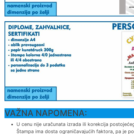
VAŽNA NAPOMENA:
U cenu nije uračunata izrada ili korekcija postojeće
Štampa ima dosta ograničavajućih faktora, pa je p