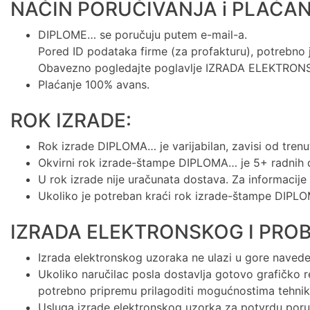
NAČIN PORUČIVANJA i PLAĆAN
DIPLOME… se poručuju putem e-mail-a.
Pored ID podataka firme (za profakturu), potrebno je 
Obavezno pogledajte poglavlje IZRADA ELEKTRO
Plaćanje 100% avans.
ROK IZRADE:
Rok izrade DIPLOMA… je varijabilan, zavisi od tren
Okvirni rok izrade-štampe DIPLOMA… je 5+ radnih d
U rok izrade nije uračunata dostava. Za informacije
Ukoliko je potreban kraći rok izrade-štampe DIPLO
IZRADA ELEKTRONSKOG I PRO
Izrada elektronskog uzoraka ne ulazi u gore naveden
Ukoliko naručilac posla dostavlja gotovo grafičko r
potrebno pripremu prilagoditi mogućnostima tehn
Usluga izrade elektronskog uzorka za potvrdu porudž