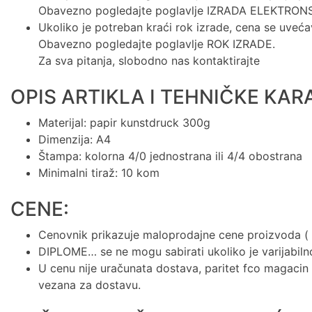
Obavezno pogledajte poglavlje IZRADA ELEKTRO
Ukoliko je potreban kraći rok izrade, cena se uveć
Obavezno pogledajte poglavlje ROK IZRADE.
Za sva pitanja, slobodno nas kontaktirajte
OPIS ARTIKLA I TEHNIČKE KAR
Materijal: papir kunstdruck 300g
Dimenzija: A4
Štampa: kolorna 4/0 jednostrana ili 4/4 obostrana
Minimalni tiraž: 10 kom
CENE:
Cenovnik prikazuje maloprodajne cene proizvoda ( 
DIPLOME… se ne mogu sabirati ukoliko je varijabilno
U cenu nije uračunata dostava, paritet fco magacin 
vezana za dostavu.