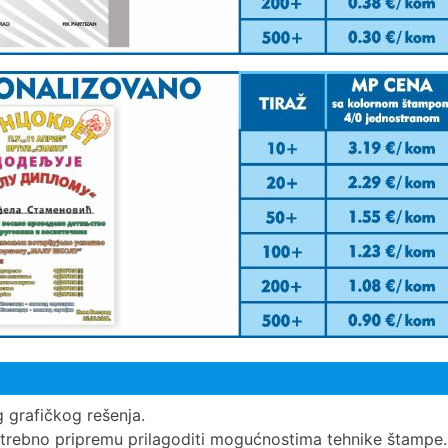
g grafičkog rešenja.
otrebno pripremu prilagoditi mogućnostima tehnike štampe.