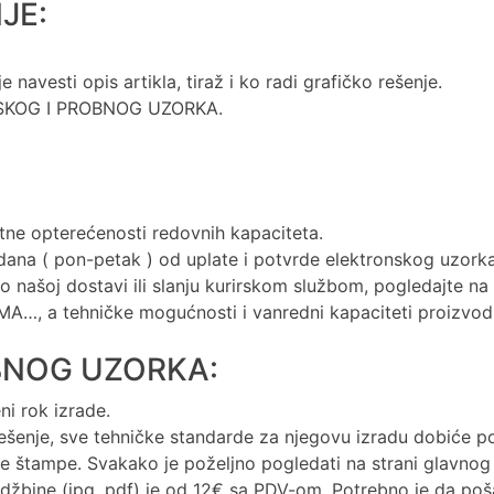
JE:
navesti opis artikla, tiraž i ko radi grafičko rešenje.
NSKOG I PROBNOG UZORKA.
utne opterećenosti redovnih kapaciteta.
ana ( pon-petak ) od uplate i potvrde elektronskog uzorka
 o našoj dostavi ili slanju kurirskom službom, pogledajte na
MA…, a tehničke mogućnosti i vanredni kapaciteti proizvod
BNOG UZORKA:
i rok izrade.
ešenje, sve tehničke standarde za njegovu izradu dobiće po
ike štampe. Svakako je poželjno pogledati na strani gla
bine (jpg, pdf) je od 12€ sa PDV-om. Potrebno je da pošalje