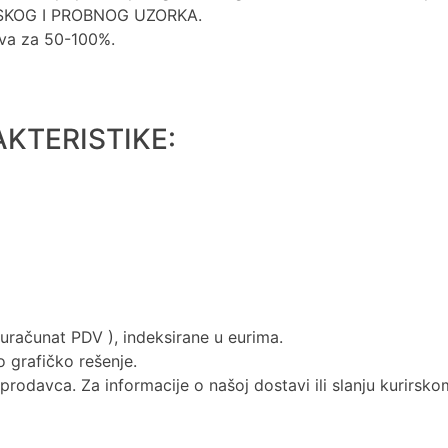
NSKOG I PROBNOG UZORKA.
ava za 50-100%.
AKTERISTIKE:
uračunat PDV ), indeksirane u eurima.
 grafičko rešenje.
prodavca. Za informacije o našoj dostavi ili slanju kurirsk