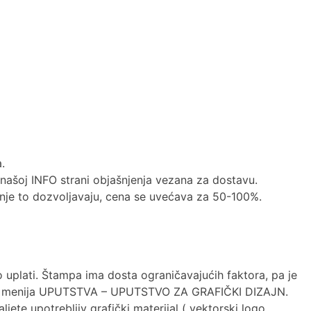
.
 našoj INFO strani objašnjenja vezana za dostavu.
nje to dozvoljavaju, cena se uvećava za 50-100%.
 uplati. Štampa ima dosta ograničavajućih faktora, pa je
vnog menija UPUTSTVA – UPUTSTVO ZA GRAFIČKI DIZAJN.
te upotrebljiv grafički materijal ( vektorski logo,