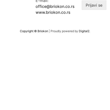
E-mail:
Prijavi se
office@briokon.co.rs
www.briokon.co.rs
Copyright © Briokon
|
Proudly powered by
Digital2
.