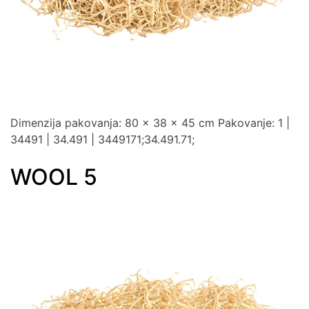
KALENDARI
&
PLANERI
RADNA
OPREMA
NOVO
Dimenzija pakovanja: 80 x 38 x 45 cm Pakovanje: 1 |
AKCIJA
34491 | 34.491 | 3449171;34.491.71;
RASPRODAJA
WOOL 5
%
PROIZVODI
SA
ŠTAMPOM
INFO