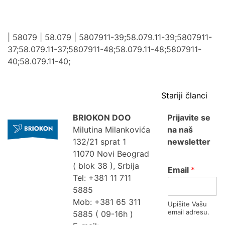
| 58079 | 58.079 | 5807911-39;58.079.11-39;5807911-
37;58.079.11-37;5807911-48;58.079.11-48;5807911-
40;58.079.11-40;
Kr
Stariji članci
čl
BRIOKON DOO
Prijavite se
Milutina Milankovića
na naš
132/21 sprat 1
newsletter
11070 Novi Beograd
( blok 38 ), Srbija
Email
*
Tel: +381 11 711
5885
Mob: +381 65 311
Upišite Vašu
email adresu.
5885 ( 09-16h )