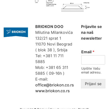
BRIOKON DOO
Prijavite se
Milutina Milankovića
na naš
132/21 sprat 1
newsletter
11070 Novi Beograd
( blok 38 ), Srbija
Email
*
Tel: +381 11 711
5885
Mob: +381 65 311
Upišite Vašu
email adresu.
5885 ( 09-16h )
E-mail:
Prijavi se
office@briokon.co.rs
www.briokon.co.rs