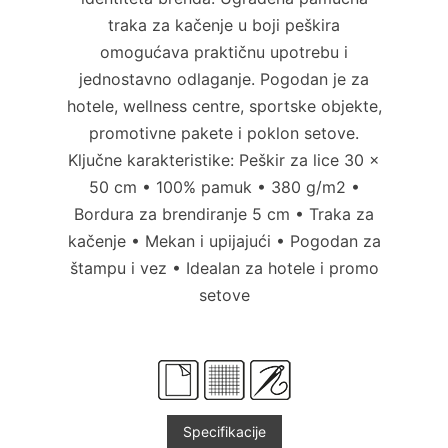
traka za kačenje u boji peškira
omogućava praktičnu upotrebu i
jednostavno odlaganje. Pogodan je za
hotele, wellness centre, sportske objekte,
promotivne pakete i poklon setove.
Ključne karakteristike: Peškir za lice 30 ×
50 cm • 100% pamuk • 380 g/m2 •
Bordura za brendiranje 5 cm • Traka za
kačenje • Mekan i upijajući • Pogodan za
štampu i vez • Idealan za hotele i promo
setove
Specifikacije