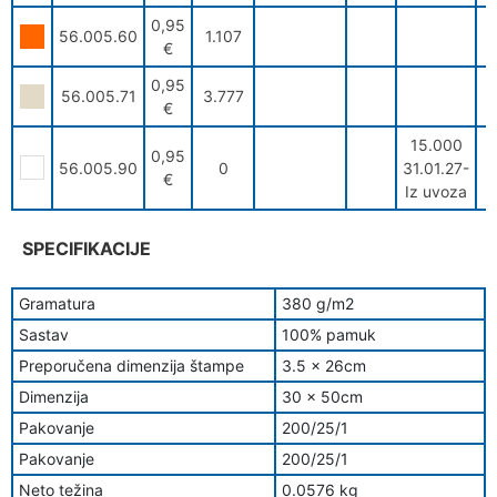
0,95
56.005.60
1.107
€
0,95
56.005.71
3.777
€
15.000
0,95
56.005.90
0
31.01.27-
€
Iz uvoza
SPECIFIKACIJE
Gramatura
380 g/m2
Sastav
100% pamuk
Preporučena dimenzija štampe
3.5 x 26cm
Dimenzija
30 x 50cm
Pakovanje
200/25/1
Pakovanje
200/25/1
Neto težina
0.0576 kg