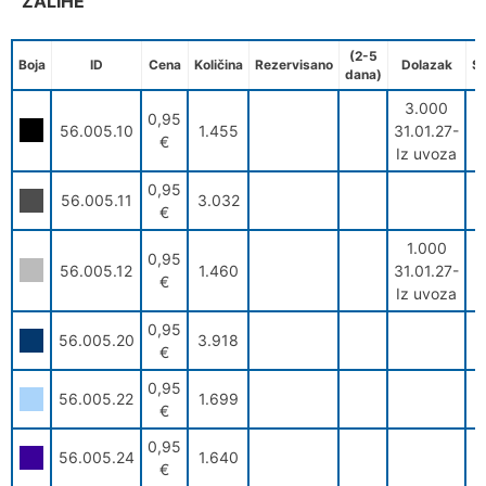
ZALIHE
(2-5
Boja
ID
Cena
Količina
Rezervisano
Dolazak
S
dana)
3.000
0,95
56.005.10
1.455
31.01.27-
€
Iz uvoza
0,95
56.005.11
3.032
€
1.000
0,95
56.005.12
1.460
31.01.27-
€
Iz uvoza
0,95
56.005.20
3.918
€
0,95
56.005.22
1.699
€
0,95
56.005.24
1.640
€