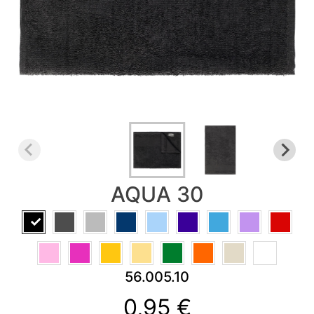
KALENDARI
&
PLANERI
RADNA
OPREMA
NOVO
AKCIJA
RASPRODAJA
%
AQUA 30
PROIZVODI
SA
ŠTAMPOM
INFO
56.005.10
0,95 €