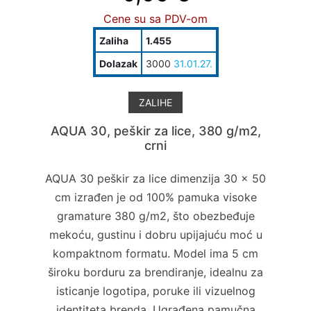
Cene su sa PDV-om
Zaliha
1.455
Dolazak
3000
31.01.27.
ZALIHE
AQUA 30, peškir za lice, 380 g/m2,
crni
AQUA 30 peškir za lice dimenzija 30 × 50
cm izrađen je od 100% pamuka visoke
gramature 380 g/m2, što obezbeđuje
mekoću, gustinu i dobru upijajuću moć u
kompaktnom formatu. Model ima 5 cm
široku borduru za brendiranje, idealnu za
isticanje logotipa, poruke ili vizuelnog
identiteta brenda. Ugrađena pamučna