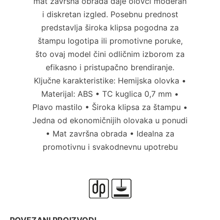
mat završna obrada daje olovci moderan
i diskretan izgled. Posebnu prednost
predstavlja široka klipsa pogodna za
štampu logotipa ili promotivne poruke,
što ovaj model čini odličnim izborom za
efikasno i pristupačno brendiranje.
Ključne karakteristike: Hemijska olovka •
Materijal: ABS • TC kuglica 0,7 mm •
Plavo mastilo • Široka klipsa za štampu •
Jedna od ekonomičnijih olovaka u ponudi
• Mat završna obrada • Idealna za
promotivnu i svakodnevnu upotrebu