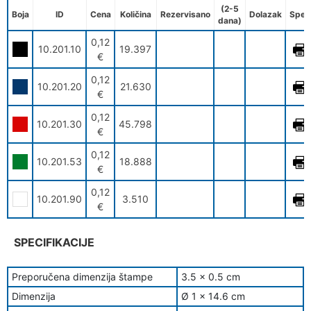
(2-5
Boja
ID
Cena
Količina
Rezervisano
Dolazak
Spec
dana)
0,12
10.201.10
19.397
€
0,12
10.201.20
21.630
€
0,12
10.201.30
45.798
€
0,12
10.201.53
18.888
€
0,12
10.201.90
3.510
€
SPECIFIKACIJE
Preporučena dimenzija štampe
3.5 x 0.5 cm
Dimenzija
Ø 1 x 14.6 cm