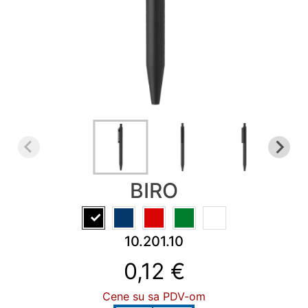
KALENDARI
&
PLANERI
RADNA
OPREMA
NOVO
AKCIJA
RASPRODAJA
%
BIRO
PROIZVODI
SA
ŠTAMPOM
10.201.10
INFO
0,12 €
Cene su sa PDV-om