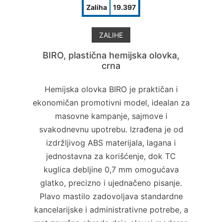
Zaliha
19.397
ZALIHE
BIRO, plastična hemijska olovka,
crna
Hemijska olovka BIRO je praktičan i
ekonomičan promotivni model, idealan za
masovne kampanje, sajmove i
svakodnevnu upotrebu. Izrađena je od
izdržljivog ABS materijala, lagana i
jednostavna za korišćenje, dok TC
kuglica debljine 0,7 mm omogućava
glatko, precizno i ujednačeno pisanje.
Plavo mastilo zadovoljava standardne
kancelarijske i administrativne potrebe, a