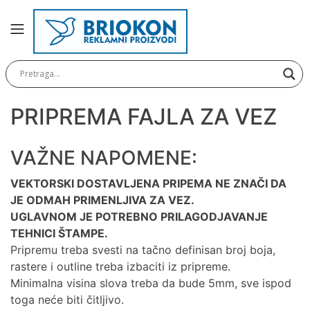
Preskoči
MENI
na
KANCELARIJA
KUĆNI
SETOVI
PRIPREMA FAJLA ZA VEZ
OLOVKE
PRIVESCI
VAŽNE NAPOMENE:
&
ALATI
VEKTORSKI DOSTAVLJENA PRIPEMA NE ZNAČI DA
TORBE
JE ODMAH PRIMENLJIVA ZA VEZ.
&
UGLAVNOM JE POTREBNO PRILAGODJAVANJE
PUTOVANJE
TEHNICI ŠTAMPE.
Pripremu treba svesti na tačno definisan broj boja,
TEKSTIL
rastere i outline treba izbaciti iz pripreme.
Minimalna visina slova treba da bude 5mm, sve ispod
TEHNOLOGIJA
toga neće biti čitljivo.