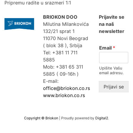
KALENDARI
Pripremu radite u srazmeri 1:1
&
PLANERI
BRIOKON DOO
Prijavite se
Milutina Milankovića
na naš
RADNA
132/21 sprat 1
newsletter
OPREMA
11070 Novi Beograd
NOVO
( blok 38 ), Srbija
Email
*
Tel: +381 11 711
AKCIJA
5885
Mob: +381 65 311
RASPRODAJA
Upišite Vašu
email adresu.
5885 ( 09-16h )
%
E-mail:
PROIZVODI
Prijavi se
office@briokon.co.rs
SA
www.briokon.co.rs
ŠTAMPOM
INFO
Copyright © Briokon
|
Proudly powered by
Digital2
.