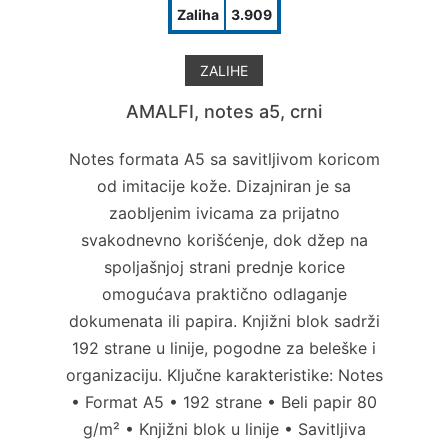
Zaliha
3.909
ZALIHE
AMALFI, notes a5, crni
Notes formata A5 sa savitljivom koricom
od imitacije kože. Dizajniran je sa
zaobljenim ivicama za prijatno
svakodnevno korišćenje, dok džep na
spoljašnjoj strani prednje korice
omogućava praktično odlaganje
dokumenata ili papira. Knjižni blok sadrži
192 strane u linije, pogodne za beleške i
organizaciju. Ključne karakteristike: Notes
• Format A5 • 192 strane • Beli papir 80
g/m² • Knjižni blok u linije • Savitljiva