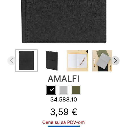
KALENDARI
&
PLANERI
RADNA
OPREMA
NOVO
AKCIJA
RASPRODAJA
%
AMALFI
PROIZVODI
SA
ŠTAMPOM
34.588.10
INFO
3,59 €
Cene su sa PDV-om