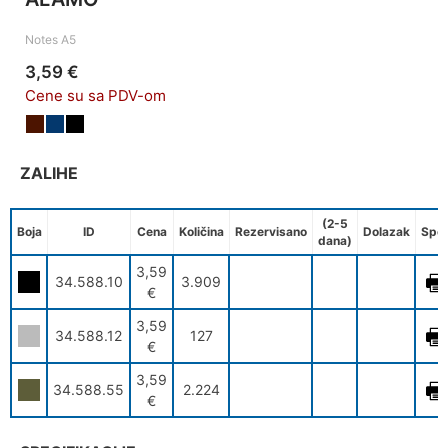
Notes A5
3,59 €
Cene su sa PDV-om
ZALIHE
(2-5
Boja
ID
Cena
Količina
Rezervisano
Dolazak
Spe
dana)
3,59
34.588.10
3.909
€
3,59
34.588.12
127
€
3,59
34.588.55
2.224
€